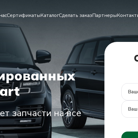
нас
Сертификаты
Каталог
Сделать заказ
Партнеры
Контакт
зированных
Ознак
art
катал
т запчасти на все
Посмотре