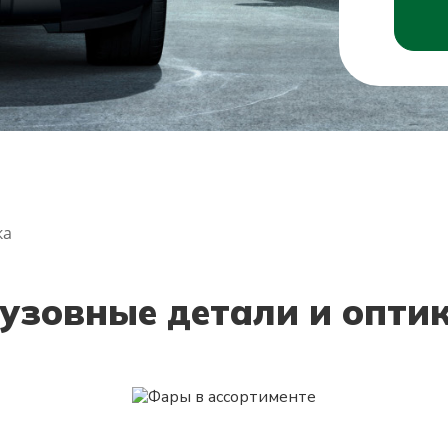
ка
узовные детали и опти