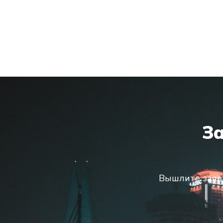
З
Вышлите заяв