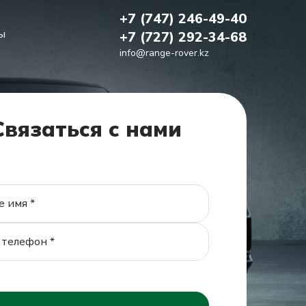
+7 (747) 246-49-40
ы
+7 (727) 292-34-68
info@range-rover.kz
Связаться с нами
омьтесь с нашим
огом!
ть Каталог