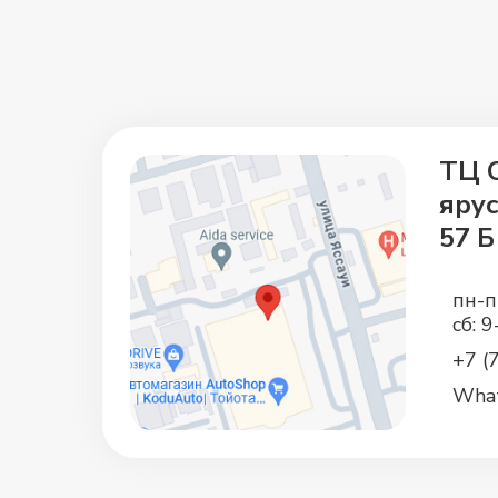
ТЦ C
ярус
57 Б
пн-п
сб: 
+7 (
Wha