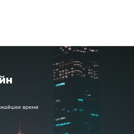
йн
ижайшее время